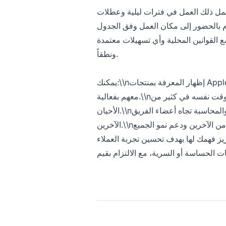
يشمل ذلك العمل في فترات ليلية وعطلات
تزم بالحضور إلى مكان العمل وفق الجدول
المحدد، بما يتماشى مع القوانين المحلية وأي تسهيلات معتمدة.\\n كتابة
ونطقاً.
يمكنك:\\nإظهار المعرفة بمنتجات Apple وخدماتها. \\nتخصيص الحلول بناءً على احتياجات العملاء، والتواصل
معهم بفعالية.\\nالعمل في بيئة سريعة الوتيرة، ودعم عملاء متعددين في الوقت نفسه في كثير من
الأحيان.\\nالعمل في بيئة أساسها الفريق، مع إظهار المسؤولية المشتركة والمحاسبة تجاه أعضاء الفريق
الآخرين.\\nالتحلي بالفضول والانفتاح على التعلم من الآخرين ودعم نمو الجميع.\\nالتعرف على منتجات Apple
ارجية، وتعزيز فهمك لها بهدف تحسين تجربة العملاء