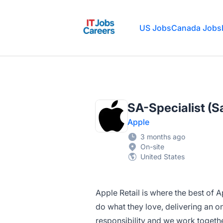
IT Jobs Careers
US Jobs
Canada Jobs
SA-Specialist (S
Apple
3 months ago
On-site
United States
Apple Retail is where the best of 
do what they love, delivering an o
responsibility and we work togethe