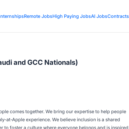
Internships
Remote Jobs
High Paying Jobs
AI Jobs
Contracts
audi and GCC Nationals)
Apple comes together. We bring our expertise to help people
nly-at-Apple experience. We believe inclusion is a shared
r to foster a culture where everyone belongs and is inspired