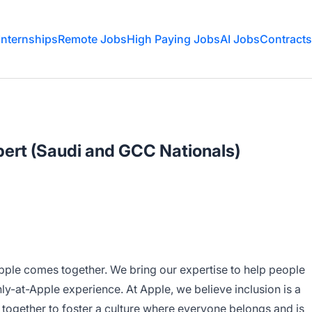
Internships
Remote Jobs
High Paying Jobs
AI Jobs
Contracts
ert (Saudi and GCC Nationals)
Apple comes together. We bring our expertise to help people
nly-at-Apple experience. At Apple, we believe inclusion is a
 together to foster a culture where everyone belongs and is