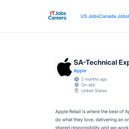
IT Jobs Careers
US Jobs
Canada Jobs
SA-Technical Exp
Apple
2 months ago
On-site
United States
Apple Retail is where the best of 
do what they love, delivering an o
shared responsibility and we work