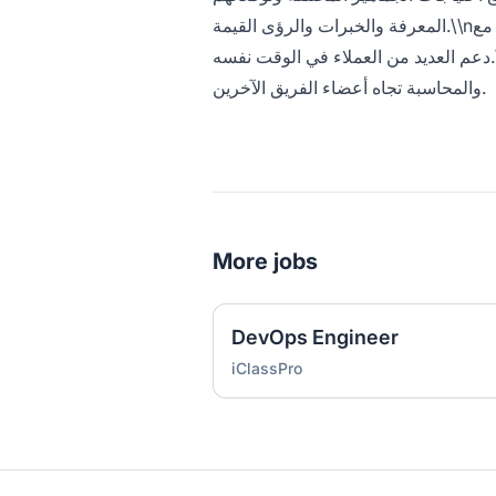
المعرفة والخبرات والرؤى القيمة.\\nالعمل في بيئة سريعة الوتيرة، وأحياناً تحت ضغوط ومواعيد نهائية ضيقة، مع
دعم العديد من العملاء في الوقت نفسه.\\nالعمل في بيئة أساسها الفريق، مع إظهار المسؤولية المشتركة
والمحاسبة تجاه أعضاء الفريق الآخرين.
More jobs
DevOps Engineer
iClassPro