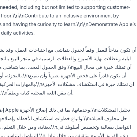
 needed, including but not limited to supporting customer-
s floor.\\n\\nContribute to an inclusive environment by
s and having the curiosity to learn.\\n\\nDemonstrate Apple’s
daily activities.
ليلية وعطلات نهاية الأسبوع والعطلات الرسمية في متجر البيع بالتج
وفق الجدول المح.\\nأن تمتلك خبرة في مجال البيع
أن تكون قادراً على فحص
أن تمتلك خبرة في استكشاف مشكلات
والبرامج وإصلاحها في بيئة خدمة العملاء.\\nأن تتقن اللغة المحلية كتابة ونطقاً.
واتباع خطوات استكشاف الأخطاء.\\nحل مخاوف العملاء
بع.\\nالتواصل بفعالية وتخصيص أسلوبك في
دعم الفريق الأوسع وتثقيفه من خلا