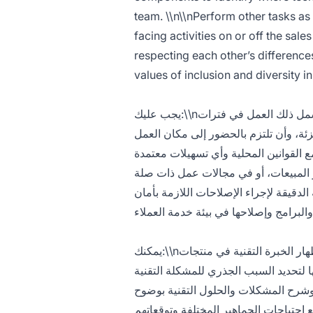
team. \\n\\nPerform other tasks as
facing activities on or off the sale
respecting each other’s difference
values of inclusion and diversity in 
يجب عليك:\\nأن تكون متاحاً للعمل وفقاً لجدول يتماشى مع احتياجات العمل، وقد يشمل ذلك العمل في فترات
زئة، وأن تلتزم بالحضور إلى مكان العمل
دد، بما يتماشى مع القوانين المحلية وأي تسهيلات معتمدة
بالتجزئة، أو المبيعات، أو في مجالات عمل ذات صلة.\\n الأجهزة بصرياً وأن تتمتع
بالمهارات الحركية الدقيقة لإجراء الإصلاحات اللازمة بأمان.\\n الأجهزة
يمكنك:\\nإظهار الخبرة التقنية في منتجات Apple وخدماتها، بما في ذلك إصلاح الأجهزة.\\nتحليل المشكلات
 وإصلاحها لتحديد السبب الجذري للمشكلة التقنية
ناية، ومن خلال التعلم، وشرح المشكلات والحلول التقنية بوضوح
التواصل ليتناسب مع احتياجات الجماهير المختلفة وتوقعاتهم.\\nل تبادل